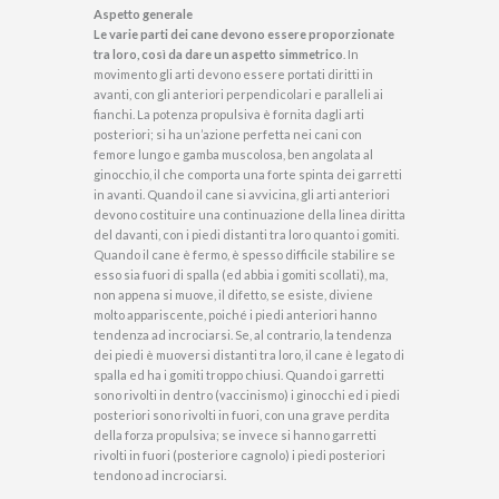
Aspetto generale
Le varie parti dei cane devono essere proporzionate
tra loro, così da dare un aspetto simmetrico
. In
movimento gli arti devono essere portati diritti in
avanti, con gli anteriori perpendicolari e paralleli ai
fianchi. La potenza propulsiva è fornita dagli arti
posteriori; si ha un’azione perfetta nei cani con
femore lungo e gamba muscolosa, ben angolata al
ginocchio, il che comporta una forte spinta dei garretti
in avanti. Quando il cane si avvicina, gli arti anteriori
devono costituire una continuazione della linea diritta
del davanti, con i piedi distanti tra loro quanto i gomiti.
Quando il cane è fermo, è spesso difficile stabilire se
esso sia fuori di spalla (ed abbia i gomiti scollati), ma,
non appena si muove, il difetto, se esiste, diviene
molto appariscente, poiché i piedi anteriori hanno
tendenza ad incrociarsi. Se, al contrario, la tendenza
dei piedi è muoversi distanti tra loro, il cane è legato di
spalla ed ha i gomiti troppo chiusi. Quando i garretti
sono rivolti in dentro (vaccinismo) i ginocchi ed i piedi
posteriori sono rivolti in fuori, con una grave perdita
della forza propulsiva; se invece si hanno garretti
rivolti in fuori (posteriore cagnolo) i piedi posteriori
tendono ad incrociarsi.