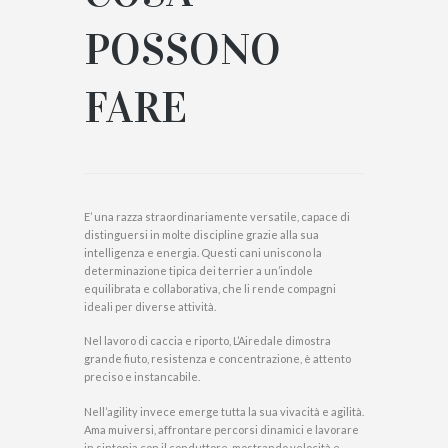
POSSONO
FARE
E’ una razza straordinariamente versatile, capace di
distinguersi in molte discipline grazie alla sua
intelligenza e energia. Questi cani uniscono la
determinazione tipica dei terrier a un’indole
equilibrata e collaborativa, che li rende compagni
ideali per diverse attività.
Nel lavoro di caccia e riporto, L’Airedale dimostra
grande fiuto, resistenza e concentrazione, è attento
preciso e instancabile.
Nell’agility invece emerge tutta la sua vivacità e agilità.
Ama muiversi, affrontare percorsi dinamici e lavorare
in sintonia con il conduttore, mostrando velocità e