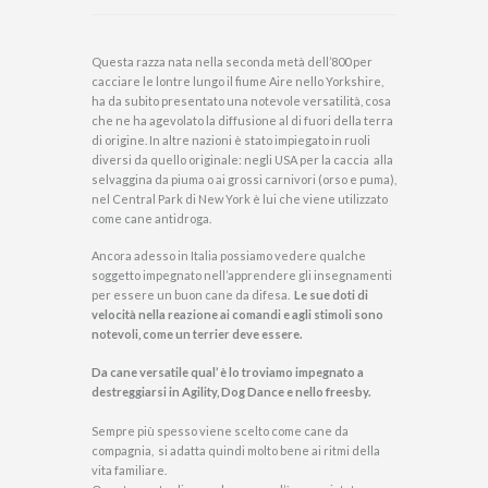
Questa razza nata nella seconda metà dell’800 per
cacciare le lontre lungo il fiume Aire nello Yorkshire,
ha da subito presentato una notevole versatilità, cosa
che ne ha agevolato la diffusione al di fuori della terra
di origine. In altre nazioni è stato impiegato in ruoli
diversi da quello originale: negli USA per la caccia alla
selvaggina da piuma o ai grossi carnivori (orso e puma),
nel Central Park di New York è lui che viene utilizzato
come cane antidroga.
Ancora adesso in Italia possiamo vedere qualche
soggetto impegnato nell’apprendere gli insegnamenti
per essere un buon cane da difesa.
Le sue doti di
velocità nella reazione ai comandi e agli stimoli sono
notevoli, come un terrier deve essere.
Da cane versatile qual’ è lo troviamo impegnato a
destreggiarsi in Agility, Dog Dance e nello freesby.
Sempre più spesso viene scelto come cane da
compagnia, si adatta quindi molto bene ai ritmi della
vita familiare.