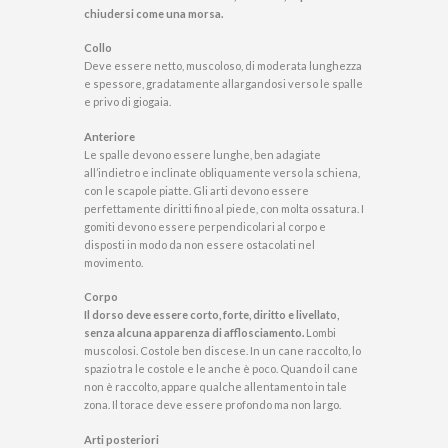
chiudersi come una morsa.
Collo
Deve essere netto, muscoloso, di moderata lunghezza
e spessore, gradatamente allargandosi verso le spalle
e privo di giogaia.
Anteriore
Le spalle devono essere lunghe, ben adagiate
all’indietro e inclinate obliquamente verso la schiena,
con le scapole piatte. Gli arti devono essere
perfettamente diritti fino al piede, con molta ossatura. I
gomiti devono essere perpendicolari al corpo e
disposti in modo da non essere ostacolati nel
movimento.
Corpo
Il dorso deve essere corto, forte, diritto e livellato,
senza alcuna apparenza di afflosciamento.
Lombi
muscolosi. Costole ben discese. In un cane raccolto, lo
spazio tra le costole e le anche è poco. Quando il cane
non è raccolto, appare qualche allentamento in tale
zona. Il torace deve essere profondo ma non largo.
Arti posteriori