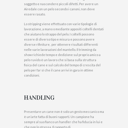
soggetto e nascondere piccoli difetti. Per avere un
Airedale con un pelo secondo i canoni, non deve
essere rasato.
Lo stripping viene effettuato con varie tipologie di
lavorazione, a mano o mediante appositi coltelli dentati
che aiutano lo strappo del pelo. I coltelli possono
essere di diverso tipo e misura e possono avere
diverse rifiniture, per ottenere risultati differenti
nelle varie lavorazioni del mantello. Il trimming da
show richiede tempo e dedizione sul proprio amico a
pelo ruvido è un lavoro che si basa sulla struttura
fisica del cane e sul calcolo del tempo di crescita del
pelo per far sì che il cane arrivi in gara in ottime
condizioni.
HANDLING
Presentare un cane non è solo un gesto meccanico ma
è un’arte fatta di buoni rapporti. Un campione ha
sempre al suo fianco un handler che ha fiducia in lui e
che non lo stressa. Il rapporto di