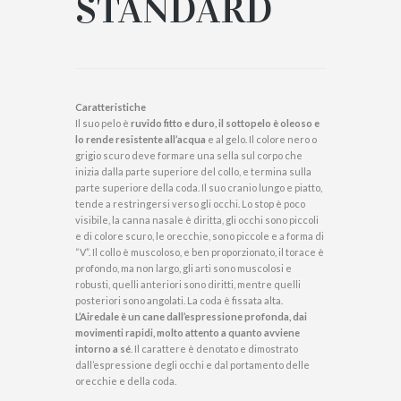
STANDARD
Caratteristiche
Il suo pelo è
ruvido fitto e duro, il sottopelo è oleoso e
lo rende resistente all’acqua
e al gelo. Il colore nero o
grigio scuro deve formare una sella sul corpo che
inizia dalla parte superiore del collo, e termina sulla
parte superiore della coda. Il suo cranio lungo e piatto,
tende a restringersi verso gli occhi. Lo stop è poco
visibile, la canna nasale è diritta, gli occhi sono piccoli
e di colore scuro, le orecchie, sono piccole e a forma di
“V”. Il collo è muscoloso, e ben proporzionato, il torace è
profondo, ma non largo, gli arti sono muscolosi e
robusti, quelli anteriori sono diritti, mentre quelli
posteriori sono angolati. La coda è fissata alta.
L’Airedale è un cane dall’espressione profonda, dai
movimenti rapidi, molto attento a quanto avviene
intorno a sé
. Il carattere è denotato e dimostrato
dall’espressione degli occhi e dal portamento delle
orecchie e della coda.