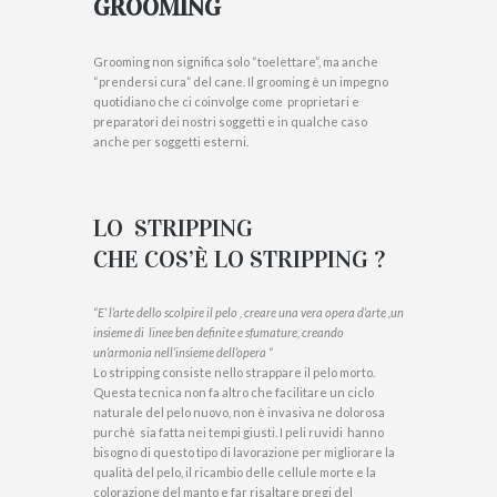
GROOMING
Grooming non significa solo “toelettare”, ma anche
“prendersi cura” del cane. Il grooming è un impegno
quotidiano che ci coinvolge come proprietari e
preparatori dei nostri soggetti e in qualche caso
anche per soggetti esterni.
LO STRIPPING
CHE COS’È LO STRIPPING ?
“E’ l’arte dello scolpire il pelo , creare una vera opera d’arte ,un
insieme di linee ben definite e sfumature, creando
un’armonia nell’insieme dell’opera “
Lo stripping consiste nello strappare il pelo morto.
Questa tecnica non fa altro che facilitare un ciclo
naturale del pelo nuovo, non è invasiva ne dolorosa
purchè sia fatta nei tempi giusti. I peli ruvidi hanno
bisogno di questo tipo di lavorazione per migliorare la
qualità del pelo, il ricambio delle cellule morte e la
colorazione del manto e far risaltare pregi del