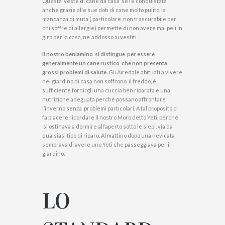
Questa veste di cane da casa se l’è conquistata
anche grazie alle sue doti di cane molto pulito, la
mancanza di muta ( particolare non trascurabile per
chi soffre di allergie) permette di non avere mai peli in
giro per la casa, ne’ addosso ai vestiti.
Il nostro beniamino si distingue per essere
generalmente un cane rustico che non presenta
grossi problemi di salute.
Gli Airedale abituati a vivere
nel giardino di casa non soffrono il freddo, è
sufficiente fornirgli una cuccia ben riparata e una
nutrizione adeguata perché possano affrontare
l’inverno senza problemi particolari. A tal proposito ci
fa piacere ricordare il nostro Moro detto Yeti, perché
si ostinava a dormire all’aperto sotto le siepi, via da
qualsiasi tipo di riparo. Al mattino dopo una nevicata
sembrava di avere uno Yeti che passeggiava per il
giardino.
LO