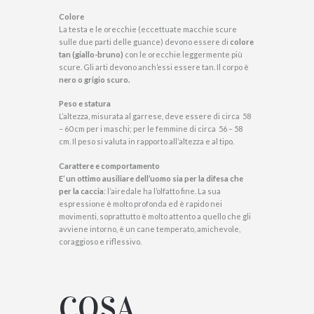
Colore
La testa e le orecchie (eccettuate macchie scure
sulle due parti delle guance) devono essere di
colore
tan (giallo-bruno)
con le orecchie leggermente più
scure. Gli arti devono anch’essi essere tan. Il corpo è
nero o grigio scuro.
Peso e statura
L’altezza, misurata al garrese, deve essere di circa 58
– 60 cm per i maschi; per le femmine di circa 56 – 58
cm. Il peso si valuta in rapporto all’altezza e al tipo.
Carattere e comportamento
E’ un ottimo ausiliare dell’uomo sia per la difesa che
per la caccia
: l’airedale ha l’olfatto fine. La sua
espressione è molto profonda ed è rapido nei
movimenti, soprattutto è molto attento a quello che gli
avviene intorno, è un cane temperato, amichevole,
coraggioso e riflessivo.
COSA