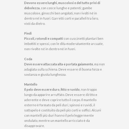
Devono essere lunghi, muscolosi e del tutto privi di
debolezza
, con cosce lunghe e potenti; gambe
muscolose, ginocchi ben angolati, non rivolti né in
dentro né in fuori. Garretti corti e paralleli tra loro,
visti da dietro.
Piedi
Piccoli, rotondi e compatti
con cuscinetti plantari ben
imbottiti e spessi, con le dita moderatamente arcuate,
non rivolte né in dentro né in fuori.
Coda
Deve essere attaccata alta e portata gaiamente
, ma non
adagiata sulla schiena. Deve essere di buona forza e
sostanza e giusta lunghezza.
Mantello
Il pelo deve essere duro, fitto e ruvido
, non troppo
lungo da apparire arruffato. Deve essere diritto e
aderente e deve coprire tutto il corpo. Il mantello
esterno è formato da peli duri, spinosi e ruvidi, il
sottopelo è costituito da peli più corti e soffici. Alcuni
con mantelli più duri hanno il pelo leggermente
ondulato, mentre un mantello arricciato è da
disapprovare.