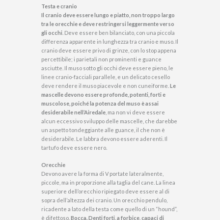
Testa e cranio
Il cranio deve essere lungo e piatto, non troppo largo
tra le orecchie e deve restringersi leggermente verso
gli occhi
. Deve essere ben bilanciato, con una piccola
differenza apparente in lunghezza tra cranio e muso. Il
cranio deve essere privo di grinze, con lo stop appena
percettibile; i parietali non prominenti e guance
asciutte. Il muso sotto gli occhi deve essere pieno, le
linee cranio-facciali parallele, e un delicato cesello
deve rendere il muso piacevole e non cuneiforme.
Le
mascelle devono essere profonde, potenti, forti e
muscolose, poiché la potenza del muso è assai
desiderabile nell’Airedale
, ma non vi deve essere
alcun eccessivo sviluppo delle mascelle, che darebbe
un aspetto tondeggiante alle guance, il che non è
desiderabile. Le labbra devono essere aderenti. Il
tartufo deve essere nero.
Orecchie
Devono avere la forma di V portate lateralmente,
piccole, ma in proporzione alla taglia del cane. La linea
superiore dell’orecchio ripiegato deve essere al di
sopra dell’altezza dei cranio. Un orecchio pendulo,
ricadente a lato della testa come quello di un “hound”,
è difettoso.
Bocca. Denti forti, a forbice, capaci di