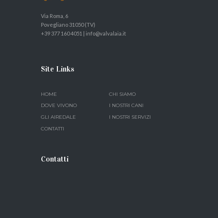
Via Roma, 6
Povegliano 31050 (TV)
+39 377 160 4051
|
info@valvalaia.it
Site Links
HOME
CHI SIAMO
DOVE VIVONO
I NOSTRI CANI
GLI AIREDALE
I NOSTRI SERVIZI
CONTATTI
Contatti